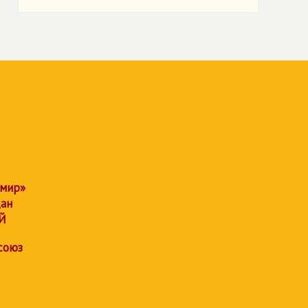
 мир»
дан
Й
союз