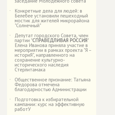
заседание Молодежного совета
Конкретные дела для людей: в
˙
Белебее установили пешеходный
мостик для жителей микрорайона
"Солнечный"
Депутат городского Совета, член
˙
партии "
СПРАВЕДЛИВАЯ РОССИЯ
"
Елена Иванова приняла участие в
мероприятии в рамках проекта "Я –
историЯ", направленного на
сохранение культурно-
исторического наследия
Стерлитамака
Общественное признание: Татьяна
˙
Федорова отмечена
благодарностью Администрации
Подготовка к избирательной
˙
кампании: курс на эффективную
работУ