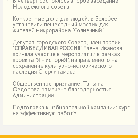
В четверг состоялось второе заседание
˙
Молодежного совета
Конкретные дела для людей: в Белебее
˙
установили пешеходный мостик для
жителей микрорайона "Солнечный"
Депутат городского Совета, член партии
˙
"
СПРАВЕДЛИВАЯ РОССИЯ
" Елена Иванова
приняла участие в мероприятии в рамках
проекта "Я – историЯ", направленного на
сохранение культурно-исторического
наследия Стерлитамака
Общественное признание: Татьяна
˙
Федорова отмечена благодарностью
Администрации
Подготовка к избирательной кампании: курс
˙
на эффективную работУ