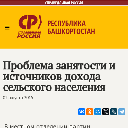
СПРАВЕДЛИВАЯ РОССИЯ
РЕСПУБЛИКА
≡
БАШКОРТОСТАН
Главная
Новости
Лица
Фото/Видео
Газета
Контакты
Поиск
Проблема занятости и
источников дохода
сельского населения
02 августа 2015
В местном отделении партии