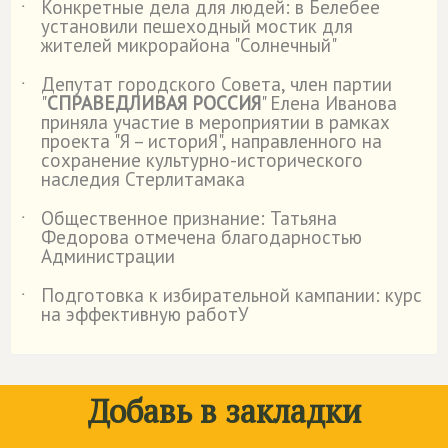
Конкретные дела для людей: в Белебее
˙
установили пешеходный мостик для
жителей микрорайона "Солнечный"
Депутат городского Совета, член партии
˙
"
СПРАВЕДЛИВАЯ РОССИЯ
" Елена Иванова
приняла участие в мероприятии в рамках
проекта "Я – историЯ", направленного на
сохранение культурно-исторического
наследия Стерлитамака
Общественное признание: Татьяна
˙
Федорова отмечена благодарностью
Администрации
Подготовка к избирательной кампании: курс
˙
на эффективную работУ
Добавь в закладки