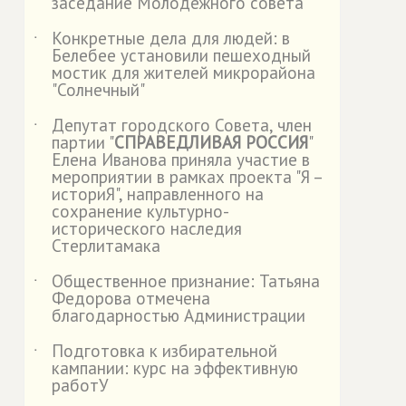
заседание Молодежного совета
Конкретные дела для людей: в
˙
Белебее установили пешеходный
мостик для жителей микрорайона
"Солнечный"
Депутат городского Совета, член
˙
партии "
СПРАВЕДЛИВАЯ РОССИЯ
"
Елена Иванова приняла участие в
мероприятии в рамках проекта "Я –
историЯ", направленного на
сохранение культурно-
исторического наследия
Стерлитамака
Общественное признание: Татьяна
˙
Федорова отмечена
благодарностью Администрации
Подготовка к избирательной
˙
кампании: курс на эффективную
работУ