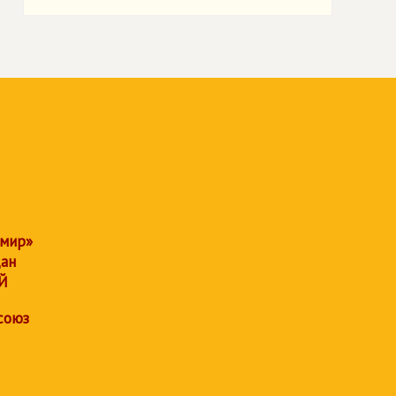
 мир»
дан
Й
союз