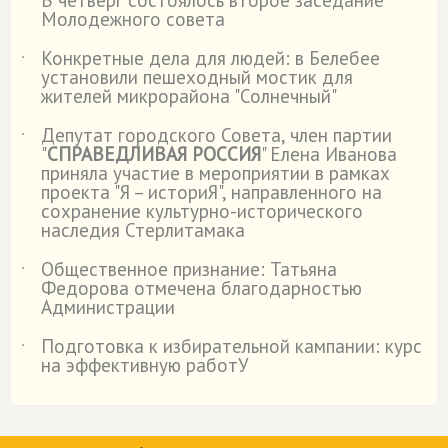
В четверг состоялось второе заседание
˙
Молодежного совета
Конкретные дела для людей: в Белебее
˙
установили пешеходный мостик для
жителей микрорайона "Солнечный"
Депутат городского Совета, член партии
˙
"
СПРАВЕДЛИВАЯ РОССИЯ
" Елена Иванова
приняла участие в мероприятии в рамках
проекта "Я – историЯ", направленного на
сохранение культурно-исторического
наследия Стерлитамака
Общественное признание: Татьяна
˙
Федорова отмечена благодарностью
Администрации
Подготовка к избирательной кампании: курс
˙
на эффективную работУ