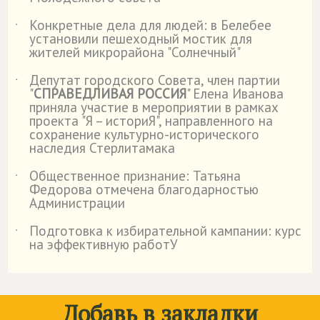
Конкретные дела для людей: в Белебее
˙
установили пешеходный мостик для
жителей микрорайона "Солнечный"
Депутат городского Совета, член партии
˙
"
СПРАВЕДЛИВАЯ РОССИЯ
" Елена Иванова
приняла участие в мероприятии в рамках
проекта "Я – историЯ", направленного на
сохранение культурно-исторического
наследия Стерлитамака
Общественное признание: Татьяна
˙
Федорова отмечена благодарностью
Администрации
Подготовка к избирательной кампании: курс
˙
на эффективную работУ
Добавь в закладки