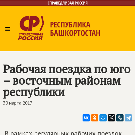
СПРАВЕДЛИВАЯ РОССИЯ
РЕСПУБЛИКА
≡
БАШКОРТОСТАН
Главная
Новости
Лица
Фото/Видео
Газета
Контакты
Поиск
Рабочая поездка по юго
– восточным районам
республики
30 марта 2017
В рамках регулярных рабочих поездок