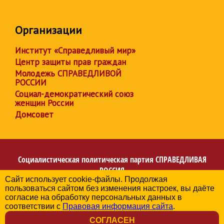
Организации
Институт «Справедливый мир»
Центр защиты прав граждан
Молодежь СПРАВЕДЛИВОЙ
РОССИИ
Социал-демократический союз
женщин России
Домсовет
Социалистическая политическая партия
СПРАВЕДЛИВАЯ
РОССИЯ
Сайт использует cookie-файлы. Продолжая
Региональное отделение партии в Республике
пользоваться сайтом без изменения настроек, вы даёте
Башкортостан
согласие на обработку персональных данных в
© 2006-2026
соответствии с
Правовая информация сайта
.
Политика в отношении обработки персональных данных
СОГЛАСЕН