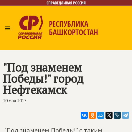
СПРАВЕДЛИВАЯ РОССИЯ
РЕСПУБЛИКА
≡
БАШКОРТОСТАН
Главная
Новости
Лица
Фото/Видео
Газета
Контакты
Поиск
"Под знаменем
Победы!" город
Нефтекамск
10 мая 2017
"Под знаменем Победы!" с таким