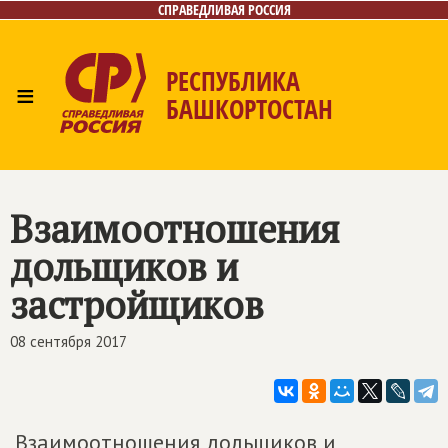
СПРАВЕДЛИВАЯ РОССИЯ
РЕСПУБЛИКА
≡
БАШКОРТОСТАН
Главная
Новости
Лица
Фото/Видео
Газета
Контакты
Поиск
Взаимоотношения
дольщиков и
застройщиков
08 сентября 2017
Взаимоотношения дольщиков и