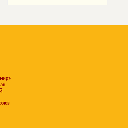
 мир»
дан
Й
союз