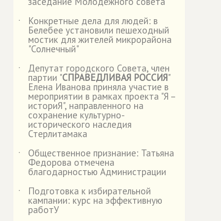
заседание Молодежного совета
Конкретные дела для людей: в
˙
Белебее установили пешеходный
мостик для жителей микрорайона
"Солнечный"
Депутат городского Совета, член
˙
партии "
СПРАВЕДЛИВАЯ РОССИЯ
"
Елена Иванова приняла участие в
мероприятии в рамках проекта "Я –
историЯ", направленного на
сохранение культурно-
исторического наследия
Стерлитамака
Общественное признание: Татьяна
˙
Федорова отмечена
благодарностью Администрации
Подготовка к избирательной
˙
кампании: курс на эффективную
работУ