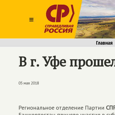
≡
Главная
В г. Уфе проше
05 мая 2018
Региональное отделение Партии
СП
Башкортостан приняло участие в су