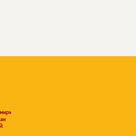
 мир»
дан
Й