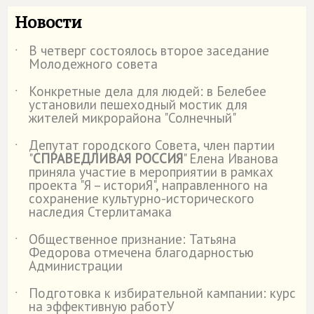
Новости
В четверг состоялось второе заседание
˙
Молодежного совета
Конкретные дела для людей: в Белебее
˙
установили пешеходный мостик для
жителей микрорайона "Солнечный"
Депутат городского Совета, член партии
˙
"
СПРАВЕДЛИВАЯ РОССИЯ
" Елена Иванова
приняла участие в мероприятии в рамках
проекта "Я – историЯ", направленного на
сохранение культурно-исторического
наследия Стерлитамака
Общественное признание: Татьяна
˙
Федорова отмечена благодарностью
Администрации
Подготовка к избирательной кампании: курс
˙
на эффективную работУ