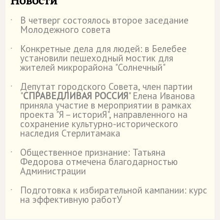
Новости
В четверг состоялось второе заседание
˙
Молодежного совета
Конкретные дела для людей: в Белебее
˙
установили пешеходный мостик для
жителей микрорайона "Солнечный"
Депутат городского Совета, член партии
˙
"
СПРАВЕДЛИВАЯ РОССИЯ
" Елена Иванова
приняла участие в мероприятии в рамках
проекта "Я – историЯ", направленного на
сохранение культурно-исторического
наследия Стерлитамака
Общественное признание: Татьяна
˙
Федорова отмечена благодарностью
Администрации
Подготовка к избирательной кампании: курс
˙
на эффективную работУ