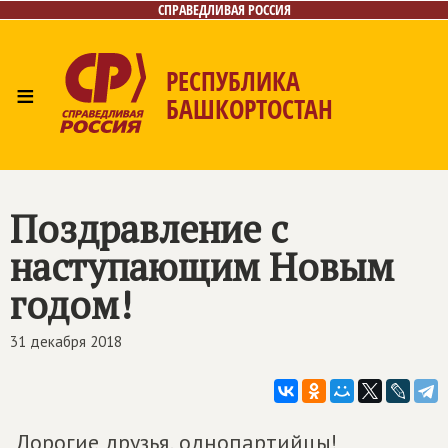
СПРАВЕДЛИВАЯ РОССИЯ
РЕСПУБЛИКА
≡
БАШКОРТОСТАН
Главная
Новости
Лица
Фото/Видео
Газета
Контакты
Поиск
Поздравление с
наступающим Новым
годом!
31 декабря 2018
Дорогие друзья, однопартийцы!