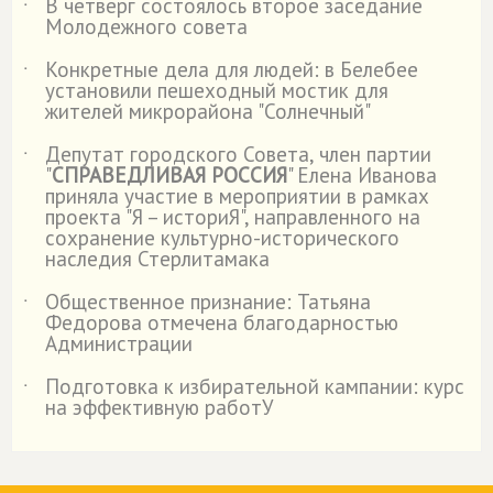
В четверг состоялось второе заседание
˙
Молодежного совета
Конкретные дела для людей: в Белебее
˙
установили пешеходный мостик для
жителей микрорайона "Солнечный"
Депутат городского Совета, член партии
˙
"
СПРАВЕДЛИВАЯ РОССИЯ
" Елена Иванова
приняла участие в мероприятии в рамках
проекта "Я – историЯ", направленного на
сохранение культурно-исторического
наследия Стерлитамака
Общественное признание: Татьяна
˙
Федорова отмечена благодарностью
Администрации
Подготовка к избирательной кампании: курс
˙
на эффективную работУ