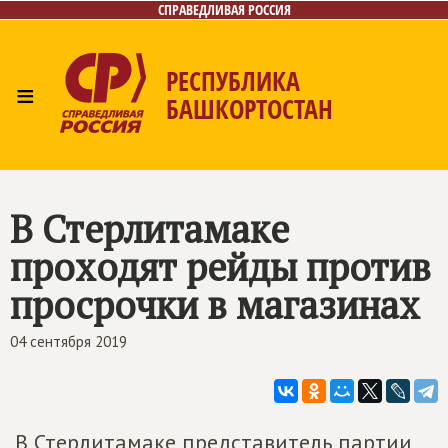
СПРАВЕДЛИВАЯ РОССИЯ
РЕСПУБЛИКА
≡
БАШКОРТОСТАН
Главная
Новости
Лица
Фото/Видео
Газета
Контакты
Поиск
В Стерлитамаке
проходят рейды против
просрочки в магазинах
04 сентября 2019
В Стерлитамаке представитель партии