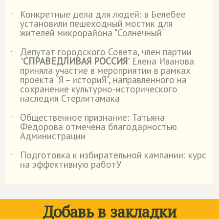
Конкретные дела для людей: в Белебее
˙
установили пешеходный мостик для
жителей микрорайона "Солнечный"
Депутат городского Совета, член партии
˙
"
СПРАВЕДЛИВАЯ РОССИЯ
" Елена Иванова
приняла участие в мероприятии в рамках
проекта "Я – историЯ", направленного на
сохранение культурно-исторического
наследия Стерлитамака
Общественное признание: Татьяна
˙
Федорова отмечена благодарностью
Администрации
Подготовка к избирательной кампании: курс
˙
на эффективную работУ
Добавь в закладки