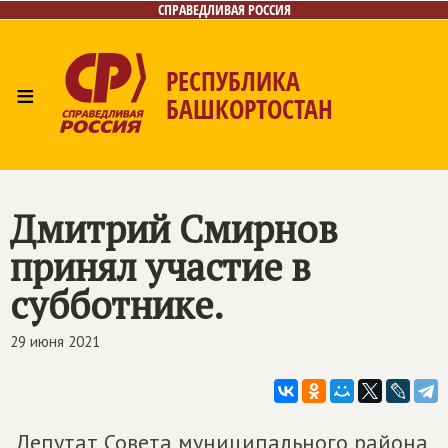
СПРАВЕДЛИВАЯ РОССИЯ
РЕСПУБЛИКА
≡
БАШКОРТОСТАН
Главная
Новости
Лица
Фото/Видео
Газета
Контакты
Поиск
Дмитрий Смирнов
принял участие в
субботнике.
29 июня 2021
Депутат Совета муниципального района