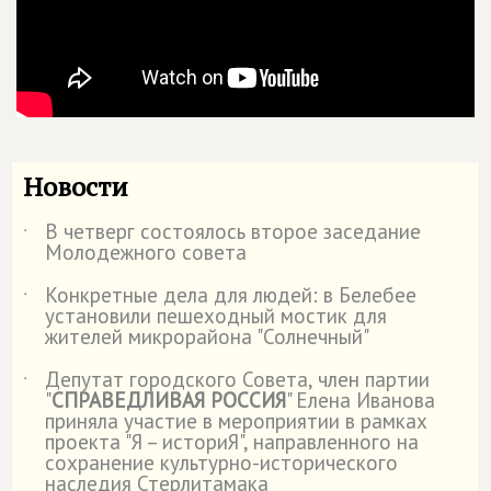
Новости
В четверг состоялось второе заседание
˙
Молодежного совета
Конкретные дела для людей: в Белебее
˙
установили пешеходный мостик для
жителей микрорайона "Солнечный"
Депутат городского Совета, член партии
˙
"
СПРАВЕДЛИВАЯ РОССИЯ
" Елена Иванова
приняла участие в мероприятии в рамках
проекта "Я – историЯ", направленного на
сохранение культурно-исторического
наследия Стерлитамака