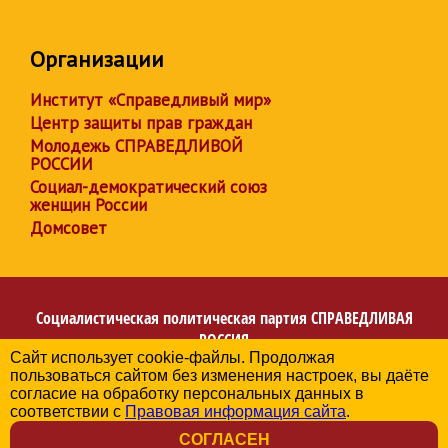
Организации
Институт «Справедливый мир»
Центр защиты прав граждан
Молодежь СПРАВЕДЛИВОЙ
РОССИИ
Социал-демократический союз
женщин России
Домсовет
Социалистическая политическая партия
СПРАВЕДЛИВАЯ
РОССИЯ
Сайт использует cookie-файлы. Продолжая
Региональное отделение партии в Республике
пользоваться сайтом без изменения настроек, вы даёте
Башкортостан
согласие на обработку персональных данных в
© 2006-2026
соответствии с
Правовая информация сайта
.
Политика в отношении обработки персональных данных
СОГЛАСЕН