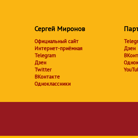
Сергей Миронов
Пар
Официальный сайт
Teleg
Интернет-приёмная
Дзен
Telegram
ВКонт
Дзен
Однок
Twitter
YouTu
ВКонтакте
Одноклассники