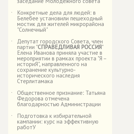
заседание Молодежного совета
Конкретные дела для людей: в
˙
Белебее установили пешеходный
мостик для жителей микрорайона
"Солнечный"
Депутат городского Совета, член
˙
партии "
СПРАВЕДЛИВАЯ РОССИЯ
"
Елена Иванова приняла участие в
мероприятии в рамках проекта "Я –
историЯ", направленного на
сохранение культурно-
исторического наследия
Стерлитамака
Общественное признание: Татьяна
˙
Федорова отмечена
благодарностью Администрации
Подготовка к избирательной
˙
кампании: курс на эффективную
работУ