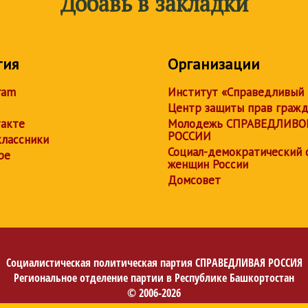
Добавь в закладки
тия
Организации
ram
Институт «Справедливый
Центр защиты прав граж
акте
Молодежь СПРАВЕДЛИВО
РОССИИ
лассники
Социал-демократический 
be
женщин России
Домсовет
Социалистическая политическая партия
СПРАВЕДЛИВАЯ РОССИЯ
Региональное отделение партии в Республике Башкортостан
© 2006-2026
Политика в отношении обработки персональных данных