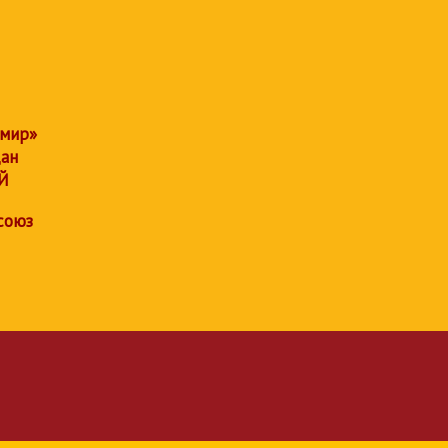
 мир»
дан
Й
союз