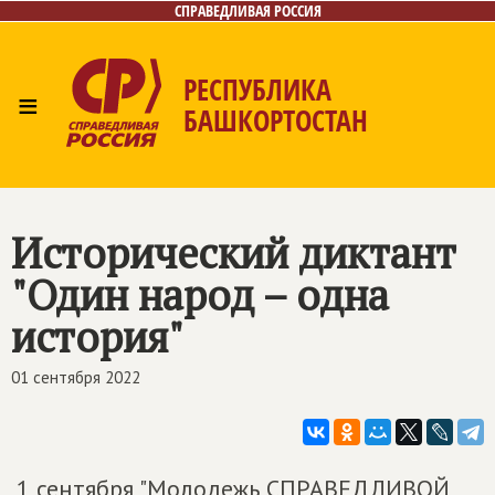
СПРАВЕДЛИВАЯ РОССИЯ
РЕСПУБЛИКА
≡
БАШКОРТОСТАН
Главная
Новости
Лица
Фото/Видео
Газета
Контакты
Поиск
Исторический диктант
"Один народ – одна
история"
01 сентября 2022
1 сентября "Молодежь СПРАВЕДЛИВОЙ