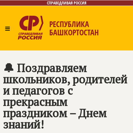
СПРАВЕДЛИВАЯ РОССИЯ
РЕСПУБЛИКА
≡
БАШКОРТОСТАН
Главная
Новости
Лица
Фото/Видео
Газета
Контакты
Поиск
🔔 Поздравляем
школьников, родителей
и педагогов с
прекрасным
праздником – Днем
знаний!