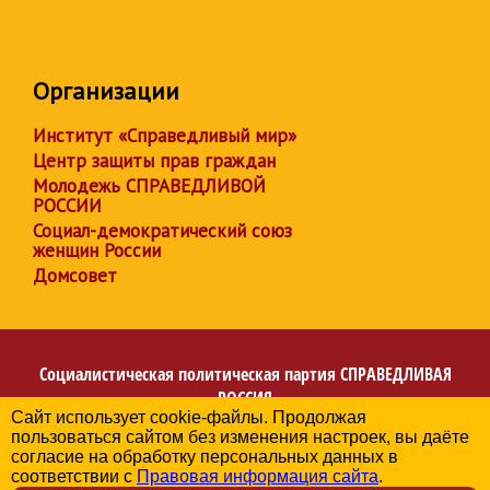
Организации
Институт «Справедливый мир»
Центр защиты прав граждан
Молодежь СПРАВЕДЛИВОЙ
РОССИИ
Социал-демократический союз
женщин России
Домсовет
Социалистическая политическая партия
СПРАВЕДЛИВАЯ
РОССИЯ
Сайт использует cookie-файлы. Продолжая
Региональное отделение партии в Республике
пользоваться сайтом без изменения настроек, вы даёте
Башкортостан
согласие на обработку персональных данных в
© 2006-2026
соответствии с
Правовая информация сайта
.