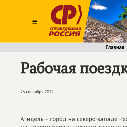
≡
Главная
Рабочая поездк
23 сентября 2022
Агидель – город на северо-западе 
на правом берегу нижнего течения ре