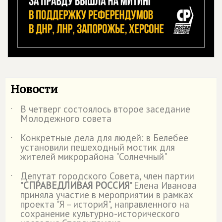
Новости
В четверг состоялось второе заседание
˙
Молодежного совета
Конкретные дела для людей: в Белебее
˙
установили пешеходный мостик для
жителей микрорайона "Солнечный"
Депутат городского Совета, член партии
˙
"
СПРАВЕДЛИВАЯ РОССИЯ
" Елена Иванова
приняла участие в мероприятии в рамках
проекта "Я – историЯ", направленного на
сохранение культурно-исторического