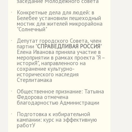
заседание Молодежного совета
Конкретные дела для людей: в
˙
Белебее установили пешеходный
мостик для жителей микрорайона
"Солнечный"
Депутат городского Совета, член
˙
партии "
СПРАВЕДЛИВАЯ РОССИЯ
"
Елена Иванова приняла участие в
мероприятии в рамках проекта "Я –
историЯ", направленного на
сохранение культурно-
исторического наследия
Стерлитамака
Общественное признание: Татьяна
˙
Федорова отмечена
благодарностью Администрации
Подготовка к избирательной
˙
кампании: курс на эффективную
работУ