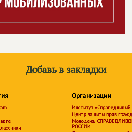
Добавь в закладки
тия
Организации
ram
Институт «Справедливый
Центр защиты прав граж
акте
Молодежь СПРАВЕДЛИВО
РОССИИ
лассники