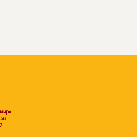
 мир»
дан
Й