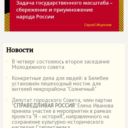
Новости
В четверг состоялось второе заседание
˙
Молодежного совета
Конкретные дела для людей: в Белебее
˙
установили пешеходный мостик для
жителей микрорайона "Солнечный"
Депутат городского Совета, член партии
˙
"
СПРАВЕДЛИВАЯ РОССИЯ
" Елена Иванова
приняла участие в мероприятии в рамках
проекта "Я – историЯ", направленного на
сохранение культурно-исторического
наследия Стерлитамака