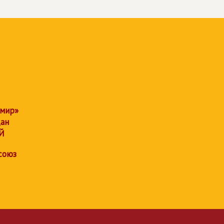
 мир»
дан
Й
союз