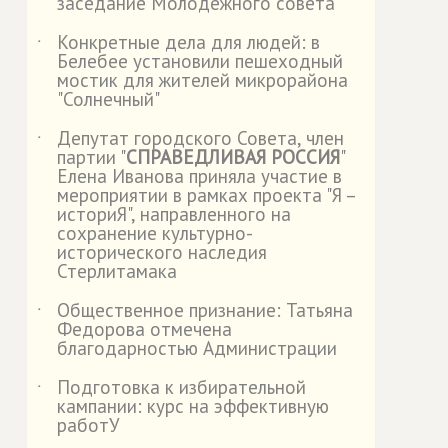
заседание Молодежного совета
Конкретные дела для людей: в
˙
Белебее установили пешеходный
мостик для жителей микрорайона
"Солнечный"
Депутат городского Совета, член
˙
партии "
СПРАВЕДЛИВАЯ РОССИЯ
"
Елена Иванова приняла участие в
мероприятии в рамках проекта "Я –
историЯ", направленного на
сохранение культурно-
исторического наследия
Стерлитамака
Общественное признание: Татьяна
˙
Федорова отмечена
благодарностью Администрации
Подготовка к избирательной
˙
кампании: курс на эффективную
работУ