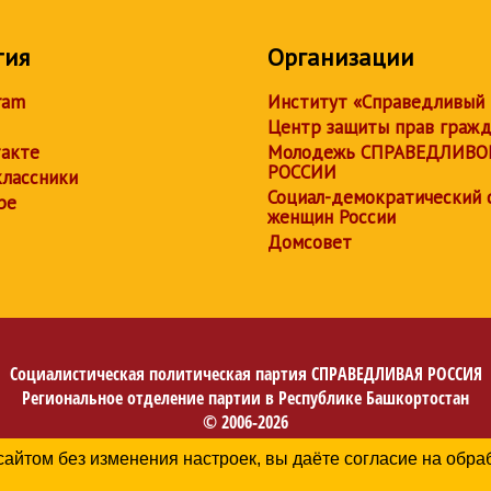
тия
Организации
ram
Институт «Справедливый
Центр защиты прав граж
акте
Молодежь СПРАВЕДЛИВО
РОССИИ
лассники
Социал-демократический 
be
женщин России
Домсовет
Социалистическая политическая партия
СПРАВЕДЛИВАЯ РОССИЯ
Региональное отделение партии в Республике Башкортостан
© 2006-2026
Политика в отношении обработки персональных данных
сайтом без изменения настроек, вы даёте согласие на обр