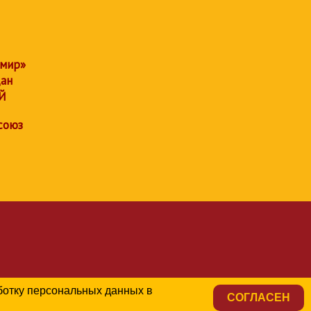
 мир»
дан
Й
союз
аботку персональных данных в
СОГЛАСЕН