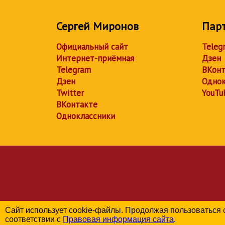
Сергей Миронов
Пар
Официальный сайт
Teleg
Интернет-приёмная
Дзен
Telegram
ВКонт
Дзен
Однок
Twitter
YouTu
ВКонтакте
Одноклассники
Сайт использует cookie-файлы. Продолжая пользоваться 
соответствии с
Правовая информация сайта
.