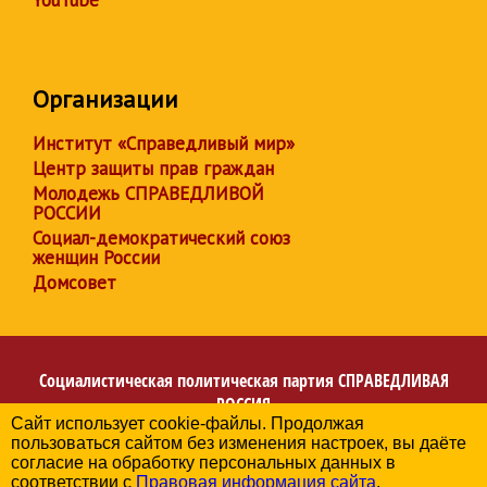
Организации
Институт «Справедливый мир»
Центр защиты прав граждан
Молодежь СПРАВЕДЛИВОЙ
РОССИИ
Социал-демократический союз
женщин России
Домсовет
Социалистическая политическая партия
СПРАВЕДЛИВАЯ
РОССИЯ
Сайт использует cookie-файлы. Продолжая
Региональное отделение партии в Республике
пользоваться сайтом без изменения настроек, вы даёте
Башкортостан
согласие на обработку персональных данных в
© 2006-2026
соответствии с
Правовая информация сайта
.