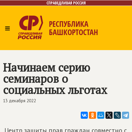
СПРАВЕДЛИВАЯ РОССИЯ
РЕСПУБЛИКА
≡
БАШКОРТОСТАН
Главная
Новости
Лица
Фото/Видео
Газета
Контакты
Поиск
Начинаем серию
семинаров о
социальных льготах
13 декабря 2022
Центр защиты прав граждан совместно с