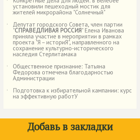
Конкретные дела для людей: в Белебее
˙
установили пешеходный мостик для
жителей микрорайона "Солнечный"
Депутат городского Совета, член партии
˙
"
СПРАВЕДЛИВАЯ РОССИЯ
" Елена Иванова
приняла участие в мероприятии в рамках
проекта "Я – историЯ", направленного на
сохранение культурно-исторического
наследия Стерлитамака
Общественное признание: Татьяна
˙
Федорова отмечена благодарностью
Администрации
Подготовка к избирательной кампании: курс
˙
на эффективную работУ
Добавь в закладки