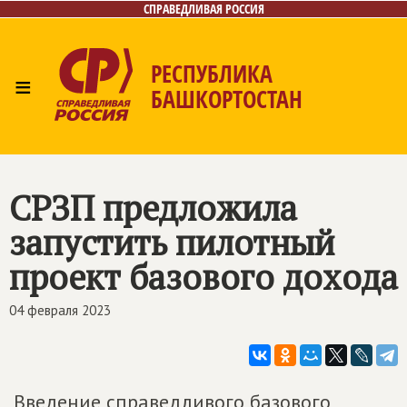
СПРАВЕДЛИВАЯ РОССИЯ
РЕСПУБЛИКА
≡
БАШКОРТОСТАН
Главная
Новости
Лица
Фото/Видео
Газета
Контакты
Поиск
СРЗП предложила
запустить пилотный
проект базового дохода
04 февраля 2023
Введение справедливого базового