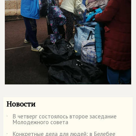
Новости
В четверг состоялось второе заседание
˙
Молодежного совета
Конкретные дела для людей: в Белебее
˙