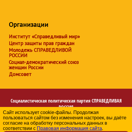
Организации
Институт «Справедливый мир»
Центр защиты прав граждан
Молодежь СПРАВЕДЛИВОЙ
РОССИИ
Социал-демократический союз
женщин России
Домсовет
Социалистическая политическая партия
СПРАВЕДЛИВАЯ
РОССИЯ
Сайт использует cookie-файлы. Продолжая
Региональное отделение партии в Республике
пользоваться сайтом без изменения настроек, вы даёте
Башкортостан
согласие на обработку персональных данных в
© 2006-2026
соответствии с
Правовая информация сайта
.