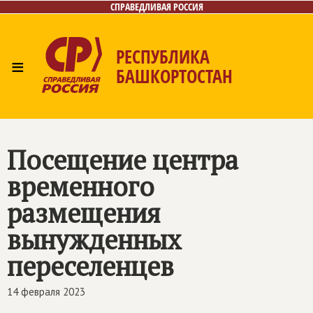
СПРАВЕДЛИВАЯ РОССИЯ
РЕСПУБЛИКА
≡
БАШКОРТОСТАН
Главная
Новости
Лица
Фото/Видео
Газета
Контакты
Поиск
Посещение центра
временного
размещения
вынужденных
переселенцев
14 февраля 2023