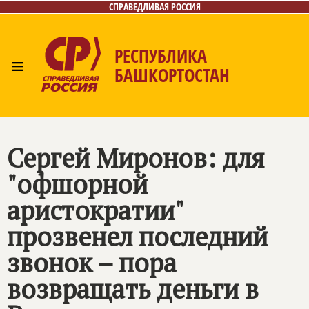
СПРАВЕДЛИВАЯ РОССИЯ
РЕСПУБЛИКА
≡
БАШКОРТОСТАН
Главная
Новости
Лица
Фото/Видео
Газета
Контакты
Поиск
Сергей Миронов: для
"офшорной
аристократии"
прозвенел последний
звонок – пора
возвращать деньги в