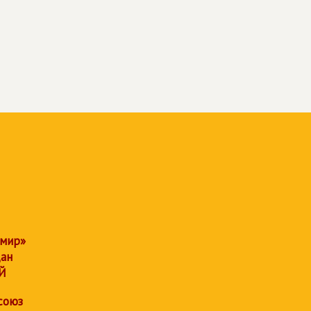
 мир»
дан
Й
союз