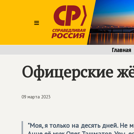
≡
Главная
Офицерские жё
09 марта 2023
"Моя, я только на десять дней. Не 
Анне её муж Олег Ташматов. Увы, е