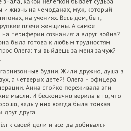
 знала, какой нелегкой бывает судьба
 и жизнь на чемоданах, муж, который
игонах, на учениях. Весь дом, быт,
хрупкие плечи женщины. А самое
о на периферии сознания: а вдруг война?
, она была готова к любым трудностям
рос Олега: ты выйдешь за меня замуж?
.
 гарнизонные будни. Жили дружно, душа в
вух, а четверых детей! Олега – офицера
перации. Анна стойко переживала эти
ие мысли. И бесконечно верила в то, что
рошо, ведь у них всегда была тонкая
и друг друга.
шёл к своей цели и всегда добивался