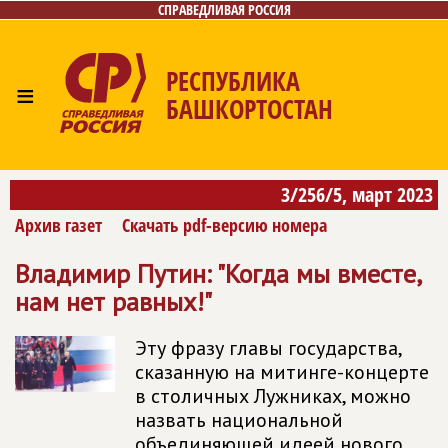
СПРАВЕДЛИВАЯ РОССИЯ
РЕСПУБЛИКА
≡
БАШКОРТОСТАН
Главная
Новости
Лица
Фото/Видео
Газета
3/256/5, март 2023
Контакты
Поиск
Архив газет
Скачать pdf-версию номера
Владимир Путин: "Когда мы вместе,
нам нет равных!"
Эту фразу главы государства,
сказанную на митинге-концерте
в столичных Лужниках, можно
назвать национальной
объединяющей идеей нового