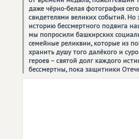
даже чёрно-белая фотография сег
свидетелями великих событий. Но 
историю бессмертного подвига наш
мы попросили башкирских социали
семейные реликвии, которые из по
хранить душу того далёкого и сур
героев – святой долг каждого исти
бессмертны, пока защитники Отече