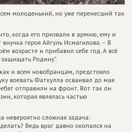
всем молоденький, но уже перенесший так
то, когда его призвали в армию, ему и
 внучка героя Айгуль Исмагилова. – В
оём возрасте и прибавил себе год. А всё
 защищать Родину".
как и всем новобранцам, предстояло
уку воевать Фаткулла осваивал до мая
ребят отправили на фронт. Вот так он
зии, которая являлась частью
а невероятно сложная задача:
сделать? Ведь враг давно окопался на