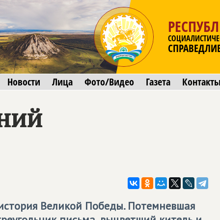
РЕСПУБ
СОЦИАЛИСТИЧЕ
СПРАВЕДЛИ
Новости
Лица
Фото/Видео
Газета
Контакт
ний
 история Великой Победы. Потемневшая
реугольник письма, выцветший китель и