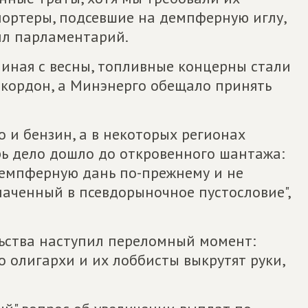
портеры, подсевшие на демпферную иглу,
нил парламентарий.
чиная с весны, топливные концерны стали
 кордон, а Минэнерго обещало принять
о и бензин, а в некоторых регионах
рь дело дошло до откровенного шантажа:
демпферную дань по-прежнему и не
лаченный в псевдорыночное пустословие",
льства наступил переломный момент:
о олигархи и их лоббисты выкрутят руки,