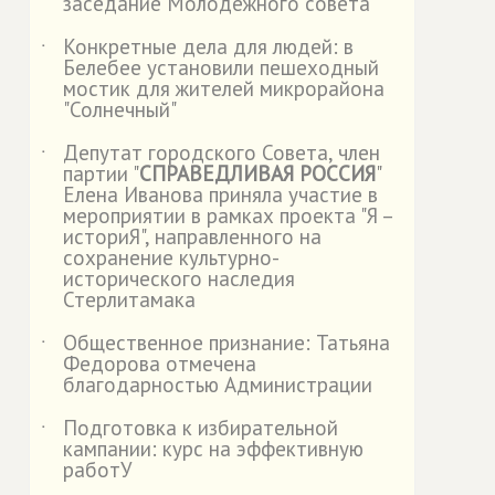
заседание Молодежного совета
Конкретные дела для людей: в
˙
Белебее установили пешеходный
мостик для жителей микрорайона
"Солнечный"
Депутат городского Совета, член
˙
партии "
СПРАВЕДЛИВАЯ РОССИЯ
"
Елена Иванова приняла участие в
мероприятии в рамках проекта "Я –
историЯ", направленного на
сохранение культурно-
исторического наследия
Стерлитамака
Общественное признание: Татьяна
˙
Федорова отмечена
благодарностью Администрации
Подготовка к избирательной
˙
кампании: курс на эффективную
работУ