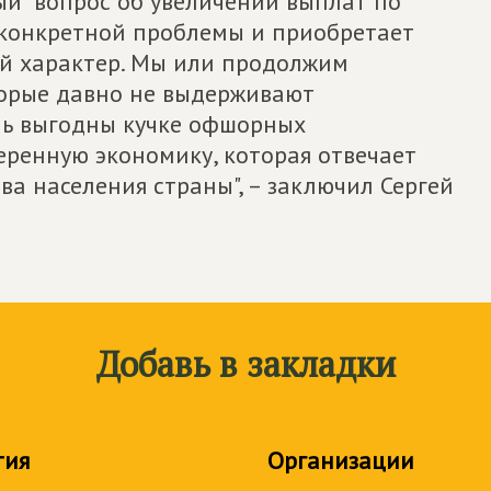
ный" вопрос об увеличении выплат по
 конкретной проблемы и приобретает
й характер. Мы или продолжим
торые давно не выдерживают
ень выгодны кучке офшорных
еренную экономику, которая отвечает
а населения страны", – заключил Сергей
Добавь в закладки
тия
Организации