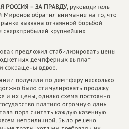
 РОССИЯ – ЗА ПРАВДУ
, руководитель
й Миронов обратил внимание на то, что
 рынке вызвана отчаянной борьбой
ие сверхприбылей крупнейших
Новак предложил стабилизировать цены
бюджетных демпферных выплат
и сокращены вдвое.
ании получили по демпферу несколько
 должно было стимулировать продажу
е и их цены, однако схема постоянно
 государство платило огромную дань
тала пора считать каждую казенную
совсем неприличной. Было решено
нные траты, хотя мы требовали их