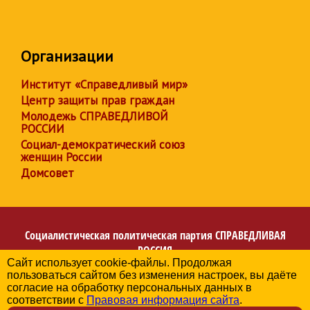
Организации
Институт «Справедливый мир»
Центр защиты прав граждан
Молодежь СПРАВЕДЛИВОЙ
РОССИИ
Социал-демократический союз
женщин России
Домсовет
Социалистическая политическая партия
СПРАВЕДЛИВАЯ
РОССИЯ
Сайт использует cookie-файлы. Продолжая
Региональное отделение партии в Республике
пользоваться сайтом без изменения настроек, вы даёте
Башкортостан
согласие на обработку персональных данных в
© 2006-2026
соответствии с
Правовая информация сайта
.