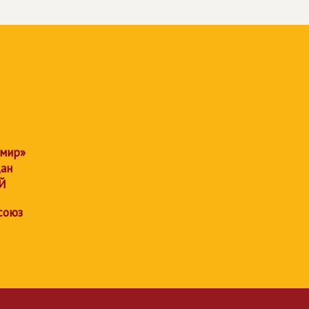
 мир»
дан
Й
союз