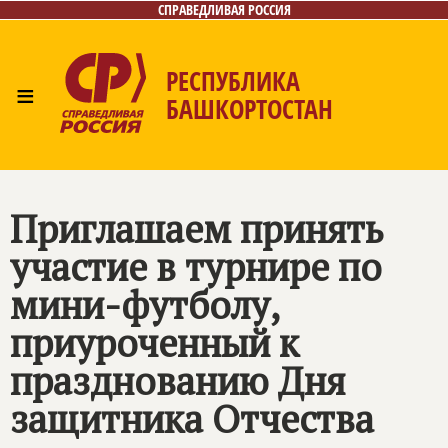
СПРАВЕДЛИВАЯ РОССИЯ
РЕСПУБЛИКА
≡
БАШКОРТОСТАН
Главная
Новости
Лица
Фото/Видео
Газета
Контакты
Поиск
Приглашаем принять
участие в турнире по
мини-футболу,
приуроченный к
празднованию Дня
защитника Отчества