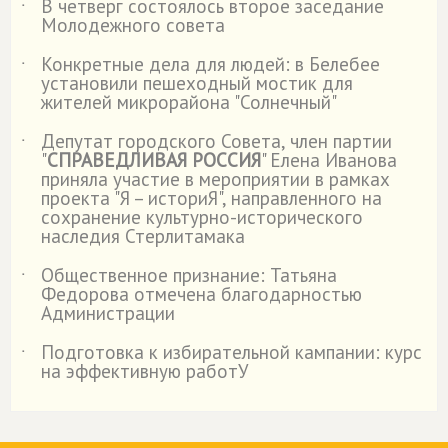
В четверг состоялось второе заседание
˙
Молодежного совета
Конкретные дела для людей: в Белебее
˙
установили пешеходный мостик для
жителей микрорайона "Солнечный"
Депутат городского Совета, член партии
˙
"
СПРАВЕДЛИВАЯ РОССИЯ
" Елена Иванова
приняла участие в мероприятии в рамках
проекта "Я – историЯ", направленного на
сохранение культурно-исторического
наследия Стерлитамака
Общественное признание: Татьяна
˙
Федорова отмечена благодарностью
Администрации
Подготовка к избирательной кампании: курс
˙
на эффективную работУ