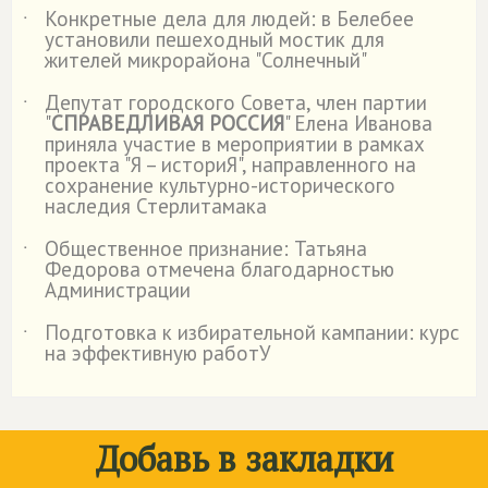
Конкретные дела для людей: в Белебее
˙
установили пешеходный мостик для
жителей микрорайона "Солнечный"
Депутат городского Совета, член партии
˙
"
СПРАВЕДЛИВАЯ РОССИЯ
" Елена Иванова
приняла участие в мероприятии в рамках
проекта "Я – историЯ", направленного на
сохранение культурно-исторического
наследия Стерлитамака
Общественное признание: Татьяна
˙
Федорова отмечена благодарностью
Администрации
Подготовка к избирательной кампании: курс
˙
на эффективную работУ
Добавь в закладки