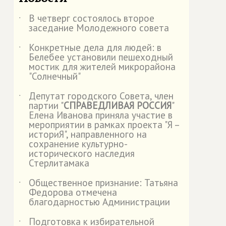
В четверг состоялось второе
˙
заседание Молодежного совета
Конкретные дела для людей: в
˙
Белебее установили пешеходный
мостик для жителей микрорайона
"Солнечный"
Депутат городского Совета, член
˙
партии "
СПРАВЕДЛИВАЯ РОССИЯ
"
Елена Иванова приняла участие в
мероприятии в рамках проекта "Я –
историЯ", направленного на
сохранение культурно-
исторического наследия
Стерлитамака
Общественное признание: Татьяна
˙
Федорова отмечена
благодарностью Администрации
Подготовка к избирательной
˙