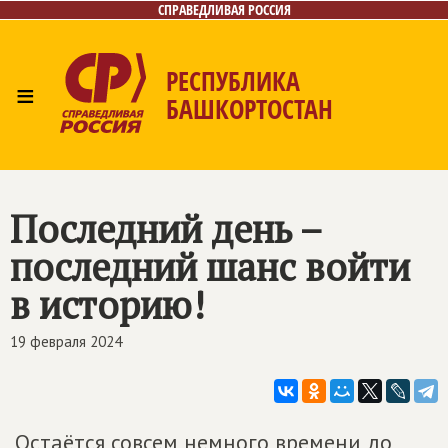
СПРАВЕДЛИВАЯ РОССИЯ
РЕСПУБЛИКА
≡
БАШКОРТОСТАН
Главная
Новости
Лица
Фото/Видео
Газета
Контакты
Поиск
Последний день –
последний шанс войти
в историю!
19 февраля 2024
Остаётся совсем немного времени до