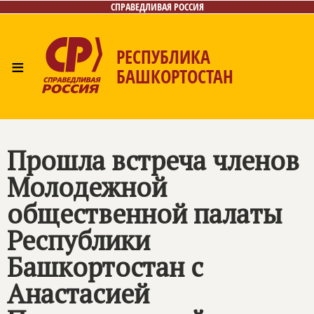
СПРАВЕДЛИВАЯ РОССИЯ
РЕСПУБЛИКА
≡
БАШКОРТОСТАН
Главная
Новости
Лица
Фото/Видео
Газета
Контакты
Поиск
Прошла встреча членов
Молодежной
общественной палаты
Республики
Башкортостан с
Анастасией