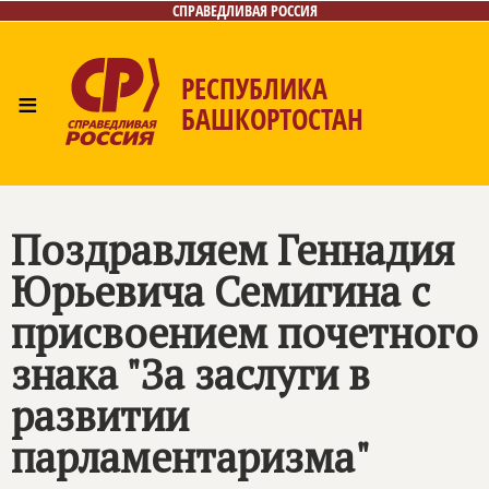
СПРАВЕДЛИВАЯ РОССИЯ
РЕСПУБЛИКА
≡
БАШКОРТОСТАН
Главная
Новости
Лица
Фото/Видео
Газета
Контакты
Поиск
Поздравляем Геннадия
Юрьевича Семигина с
присвоением почетного
знака "За заслуги в
развитии
парламентаризма"