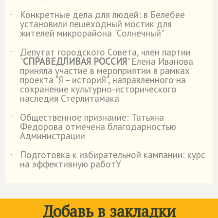
Конкретные дела для людей: в Белебее
˙
установили пешеходный мостик для
жителей микрорайона "Солнечный"
Депутат городского Совета, член партии
˙
"
СПРАВЕДЛИВАЯ РОССИЯ
" Елена Иванова
приняла участие в мероприятии в рамках
проекта "Я – историЯ", направленного на
сохранение культурно-исторического
наследия Стерлитамака
Общественное признание: Татьяна
˙
Федорова отмечена благодарностью
Администрации
Подготовка к избирательной кампании: курс
˙
на эффективную работУ
Добавь в закладки