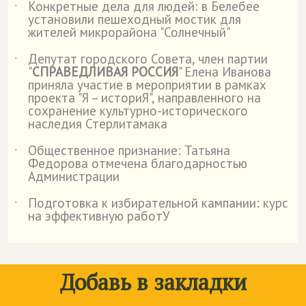
Конкретные дела для людей: в Белебее
˙
установили пешеходный мостик для
жителей микрорайона "Солнечный"
Депутат городского Совета, член партии
˙
"
СПРАВЕДЛИВАЯ РОССИЯ
" Елена Иванова
приняла участие в мероприятии в рамках
проекта "Я – историЯ", направленного на
сохранение культурно-исторического
наследия Стерлитамака
Общественное признание: Татьяна
˙
Федорова отмечена благодарностью
Администрации
Подготовка к избирательной кампании: курс
˙
на эффективную работУ
Добавь в закладки