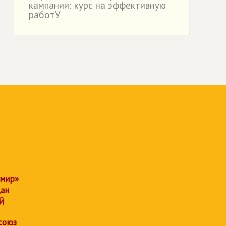
кампании: курс на эффективную
работУ
 мир»
дан
Й
союз