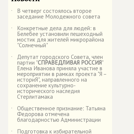
В четверг состоялось второе
˙
заседание Молодежного совета
Конкретные дела для людей: в
˙
Белебее установили пешеходный
мостик для жителей микрорайона
"Солнечный"
Депутат городского Совета, член
˙
партии "
СПРАВЕДЛИВАЯ РОССИЯ
"
Елена Иванова приняла участие в
мероприятии в рамках проекта "Я –
историЯ", направленного на
сохранение культурно-
исторического наследия
Стерлитамака
Общественное признание: Татьяна
˙
Федорова отмечена
благодарностью Администрации
Подготовка к избирательной
˙