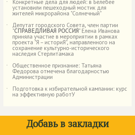
Конкретные дела для людей: в Белебее
˙
установили пешеходный мостик для
жителей микрорайона "Солнечный"
Депутат городского Совета, член партии
˙
"
СПРАВЕДЛИВАЯ РОССИЯ
" Елена Иванова
приняла участие в мероприятии в рамках
проекта "Я – историЯ", направленного на
сохранение культурно-исторического
наследия Стерлитамака
Общественное признание: Татьяна
˙
Федорова отмечена благодарностью
Администрации
Подготовка к избирательной кампании: курс
˙
на эффективную работУ
Добавь в закладки