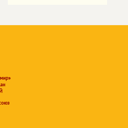
 мир»
дан
Й
союз