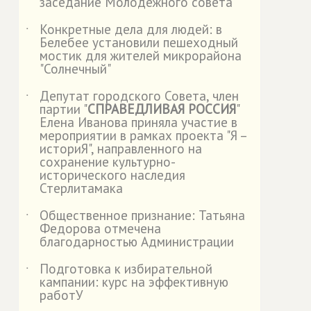
заседание Молодежного совета
Конкретные дела для людей: в
˙
Белебее установили пешеходный
мостик для жителей микрорайона
"Солнечный"
Депутат городского Совета, член
˙
партии "
СПРАВЕДЛИВАЯ РОССИЯ
"
Елена Иванова приняла участие в
мероприятии в рамках проекта "Я –
историЯ", направленного на
сохранение культурно-
исторического наследия
Стерлитамака
Общественное признание: Татьяна
˙
Федорова отмечена
благодарностью Администрации
Подготовка к избирательной
˙
кампании: курс на эффективную
работУ