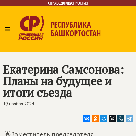
СПРАВЕДЛИВАЯ РОССИЯ
РЕСПУБЛИКА
≡
БАШКОРТОСТАН
Главная
Новости
Лица
Фото/Видео
Газета
Контакты
Поиск
Екатерина Самсонова:
Планы на будущее и
итоги съезда
19 ноября 2024
🌟Заместитель председателя