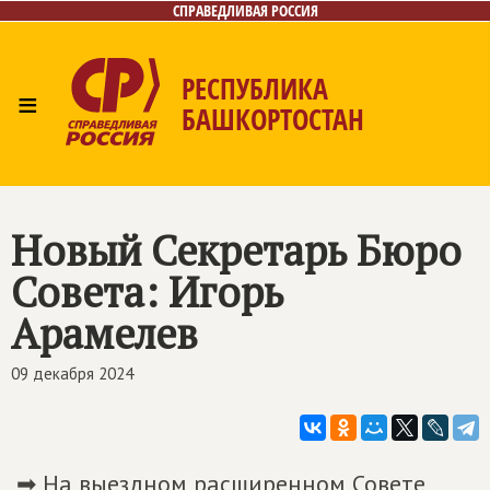
СПРАВЕДЛИВАЯ РОССИЯ
РЕСПУБЛИКА
≡
БАШКОРТОСТАН
Главная
Новости
Лица
Фото/Видео
Газета
Контакты
Поиск
Новый Секретарь Бюро
Совета: Игорь
Арамелев
09 декабря 2024
➡ На выездном расширенном Совете